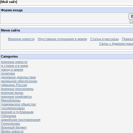
[
Мой сайт
]
Форма входа
В
Ст
Меню сайта
Военные новости
Неуставные отношения в армии
Статьи и рассказы
Приказ
Связь с Администрац
Categories
военные новости
в стране и в мире
народ и армия
политика
денежное довольствие
жилищное обеспечение
офицеры России
военные пенсионеры
военная жизнь
военные конфликты
Минобороны
гражданское общество
гособоронзаказ
мнения и публикации
Оборонка
армейские воспоминания
Геополитика
Военный бюджет
Видео новости