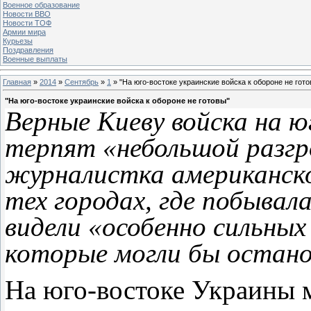
Военное образование
Новости ВВО
Новости ТОФ
Армии мира
Курьезы
Поздравления
Военные выплаты
Главная
»
2014
»
Сентябрь
»
1
» "На юго-востоке украинские войска к обороне не гото
"На юго-востоке украинские войска к обороне не готовы"
Верные Киеву войска на ю
терпят «небольшой разгр
журналистка американско
тех городах, где побывала
видели «особенно сильных
которые могли бы остано
На юго-востоке Украины 