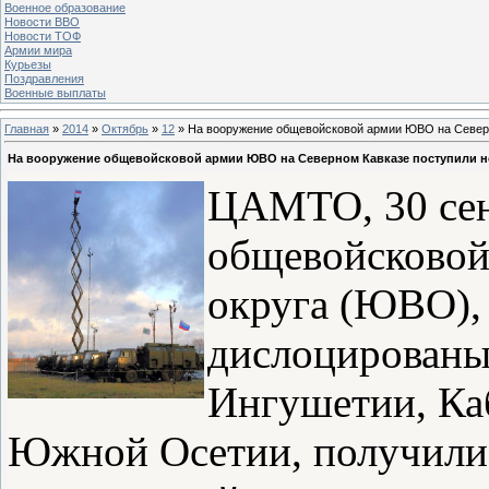
Военное образование
Новости ВВО
Новости ТОФ
Армии мира
Курьезы
Поздравления
Военные выплаты
Главная
»
2014
»
Октябрь
»
12
» На вооружение общевойсковой армии ЮВО на Северн
На вооружение общевойсковой армии ЮВО на Северном Кавказе поступили н
ЦАМТО, 30 сен
общевойсковой
округа (ЮВО), 
дислоцированы 
Ингушетии, Ка
Южной Осетии, получили