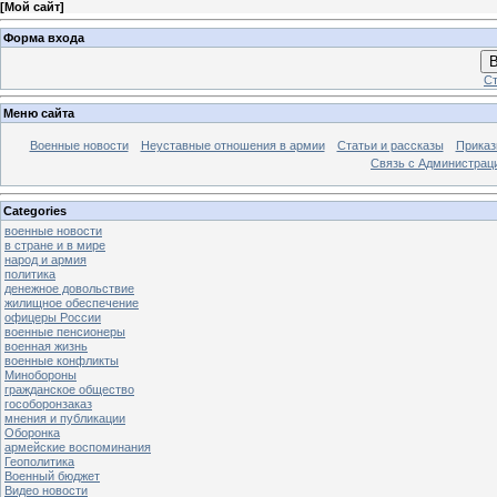
[
Мой сайт
]
Форма входа
В
Ст
Меню сайта
Военные новости
Неуставные отношения в армии
Статьи и рассказы
Приказ
Связь с Администрац
Categories
военные новости
в стране и в мире
народ и армия
политика
денежное довольствие
жилищное обеспечение
офицеры России
военные пенсионеры
военная жизнь
военные конфликты
Минобороны
гражданское общество
гособоронзаказ
мнения и публикации
Оборонка
армейские воспоминания
Геополитика
Военный бюджет
Видео новости