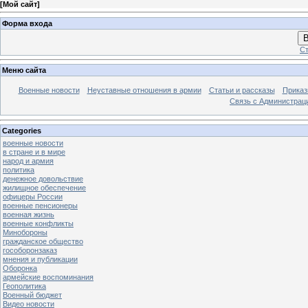
[
Мой сайт
]
Форма входа
В
Ст
Меню сайта
Военные новости
Неуставные отношения в армии
Статьи и рассказы
Приказ
Связь с Администрац
Categories
военные новости
в стране и в мире
народ и армия
политика
денежное довольствие
жилищное обеспечение
офицеры России
военные пенсионеры
военная жизнь
военные конфликты
Минобороны
гражданское общество
гособоронзаказ
мнения и публикации
Оборонка
армейские воспоминания
Геополитика
Военный бюджет
Видео новости