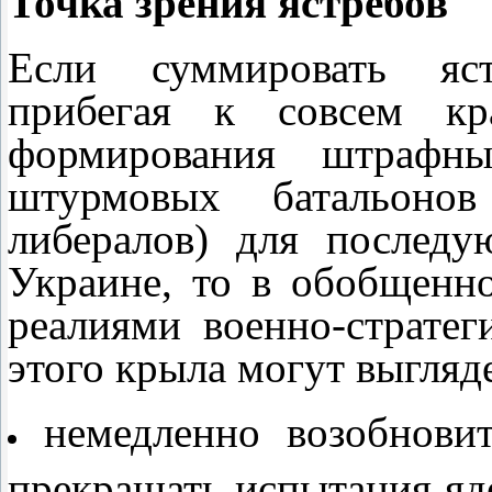
Точка зрения ястребов
Если суммировать яст
прибегая к совсем к
формирования штрафн
штурмовых батальоно
либералов) для послед
Украине, то в обобщенн
реалиями военно-стратег
этого крыла могут выгляде
немедленно возобнови
прекращать испытания яд