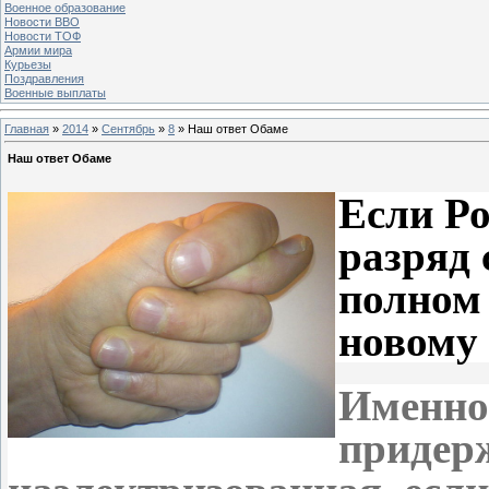
Военное образование
Новости ВВО
Новости ТОФ
Армии мира
Курьезы
Поздравления
Военные выплаты
Главная
»
2014
»
Сентябрь
»
8
» Наш ответ Обаме
Наш ответ Обаме
Если Ро
разряд 
полном 
новому
Именно
придер