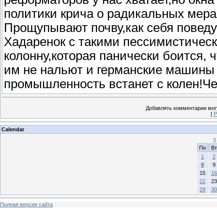
политики крича о радикальных мерах
Прощупывают почву,как себя повед
Хадаренок с такими пессимистичес
колонну,которая панически боится, 
им не нальют и германские машины 
промышленность встанет с колен!Ч
Добавлять комментарии могу
[
Р
Calendar
«
Пн
Вт
1
2
8
9
15
16
22
23
29
30
Полная версия сайта