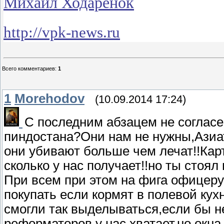
Михаил Ходаренок
http://vpk-news.ru
Всего комментариев
:
1
1
Morehodov
(10.09.2014 17:24)
С последним абзацем не согласе
пиндостана?Они нам не нужны,Азиа
они убивают больше чем лечат!!Карт
сколько у нас получает!!но ты стоял 
При всем при этом на фига офицеру 
покупать если кормят в полевой ку
смогли так выделываться,если бы н
реформаторов у нас хватает,но окна