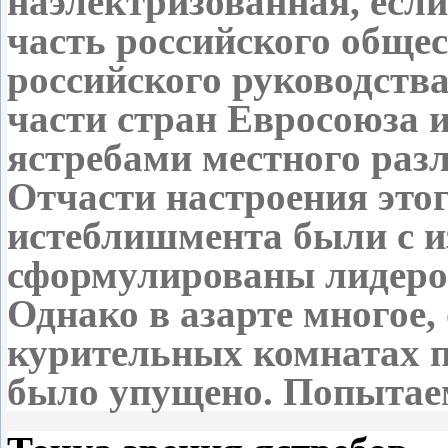
наэлектризованная, если
часть российского обще
российского руководств
части стран Евросоюза 
ястребами местного раз
Отчасти настроения это
истеблишмента были с и
сформулированы лидером
Однако в азарте многое,
курительных комнатах п
было упущено. Попытаем