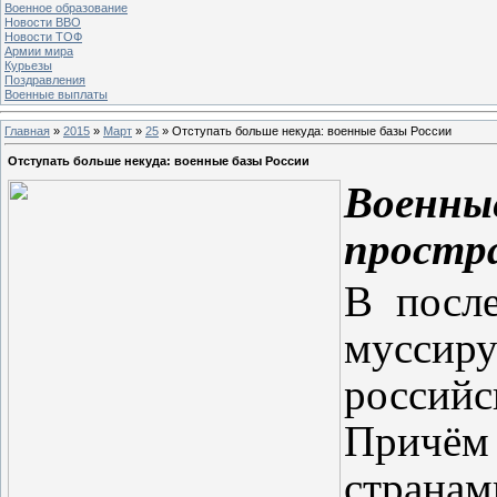
Военное образование
Новости ВВО
Новости ТОФ
Армии мира
Курьезы
Поздравления
Военные выплаты
Главная
»
2015
»
Март
»
25
» Отступать больше некуда: военные базы России
Отступать больше некуда: военные базы России
Военны
простр
В посл
муссир
российс
Причём 
стра