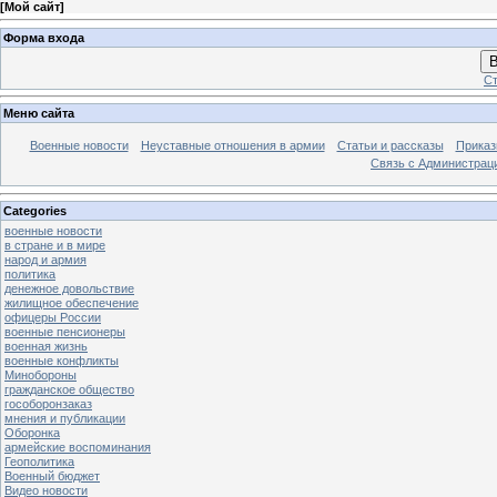
[
Мой сайт
]
Форма входа
В
Ст
Меню сайта
Военные новости
Неуставные отношения в армии
Статьи и рассказы
Приказ
Связь с Администрац
Categories
военные новости
в стране и в мире
народ и армия
политика
денежное довольствие
жилищное обеспечение
офицеры России
военные пенсионеры
военная жизнь
военные конфликты
Минобороны
гражданское общество
гособоронзаказ
мнения и публикации
Оборонка
армейские воспоминания
Геополитика
Военный бюджет
Видео новости