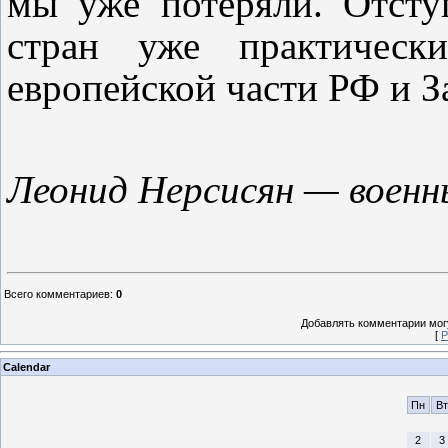
мы уже потеряли. Отст
стран уже практическ
европейской части РФ и За
Леонид Нерсисян — военн
Всего комментариев
:
0
Добавлять комментарии могу
[
Р
Calendar
Пн
Вт
2
3