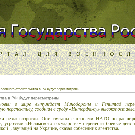
военного строительства в РФ будут пересмотрены
тва в РФ будут пересмотрены
ановки в мире вынуждает Минобороны и Генштаб пере
ю перспективу, сообщил в среду «Интерфаксу» высокопоставл
сии резко возросли. Они связаны с планами НАТО по расшир
е, угрозами «Исламского государства» перенести боевые дейст
ой», звучащей на Украине, сказал собеседник агентства.