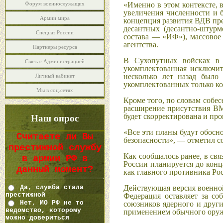
Форум военнослужащих
«Именно в этом контексте, 
увеличения численности и 
Армии мира
концепция развития ВДВ пре
десантных (десантно-штурм
Спецназ России
состава — «ИФ»), массовое
агентства.
Партнеры ресурса
В Сухопутных войсках в к
Связь с Администрацией
укомплектованная исключи
несколько лет назад было
Личный кабинет
укомплектованных только к
Мы в соц.сетях
Кроме того, по словам собе
расширение присутствия ВМ
Наш опрос
будет скорректирована и про
«Все эти планы будут обосн
Считаете ли Вы
безопасности», — отметил с
престижной службу
Как сообщалось ранее, в с
в армии РФ в
России планируется до конц
данный момент?
как главного противника Ро
Да, служба стала
Действующая версия военной
престижной
Федерация оставляет за со
Нет, МО РФ не то
союзников ядерного и друг
ведомство, которому
применением обычного оружи
можно довериться