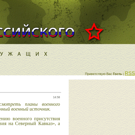
RSS
Приветствую Вас
Гость
|
14:58
смотреть планы военного
енный военный источник.
ению военного присутствия
вия на Северный Кавказ», а