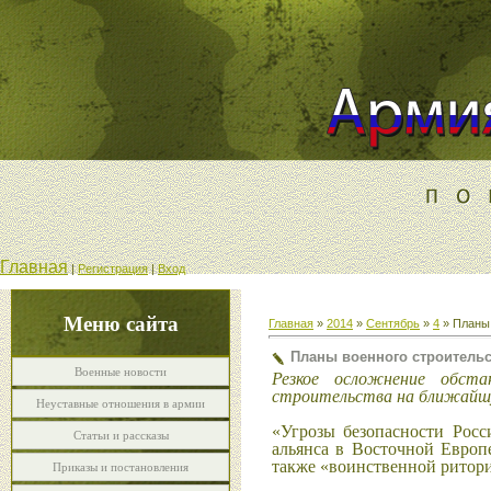
Главная
|
Регистрация
|
Вход
Меню сайта
Главная
»
2014
»
Сентябрь
»
4
» Планы 
Планы военного строительс
Военные новости
Резкое осложнение обст
строительства на ближайшу
Неуставные отношения в армии
«Угрозы безопасности Рос
Статьи и рассказы
альянса в Восточной Европ
также «воинственной риторик
Приказы и постановления