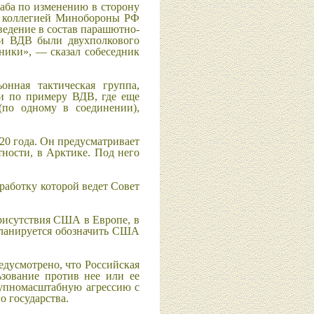
таба по изменению в сторону
ая коллегией Минобороны РФ
ведение в состав парашютно-
ии ВДВ были двухполкового
ники», — сказал собеседник
нная тактическая группа,
и по примеру ВДВ, где еще
(по одному в соединении),
20 года. Он предусматривает
ности, в Арктике. Под него
работку которой ведет Совет
рисутствия США в Европе, в
 планируется обозначить США
едусмотрено, что Российская
ьзование против нее или ее
рупномасштабную агрессию с
о государства.