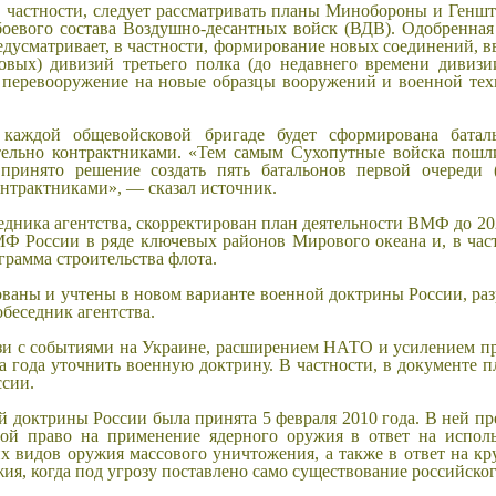
в частности, следует рассматривать планы Минобороны и Генш
боевого состава Воздушно-десантных войск (ВДВ). Одобренн
дусматривает, в частности, формирование новых соединений, в
овых) дивизий третьего полка (до недавнего времени дивиз
 перевооружение на новые образцы вооружений и военной тех
аждой общевойсковой бригаде будет сформирована батальо
тельно контрактниками. «Тем самым Сухопутные войска пошл
 принято решение создать пять батальонов первой очереди 
онтрактниками», — сказал источник.
седника агентства, скорректирован план деятельности ВМФ до 20
Ф России в ряде ключевых районов Мирового океана и, в част
грамма строительства флота.
ованы и учтены в новом варианте военной доктрины России, раз
обеседник агентства.
вязи с событиями на Украине, расширением НАТО и усилением п
а года уточнить военную доктрину. В частности, в документе
ссии.
 доктрины России была принята 5 февраля 2010 года. В ней пр
бой право на применение ядерного оружия в ответ на испол
их видов оружия массового уничтожения, а также в ответ на к
я, когда под угрозу поставлено само существование российског