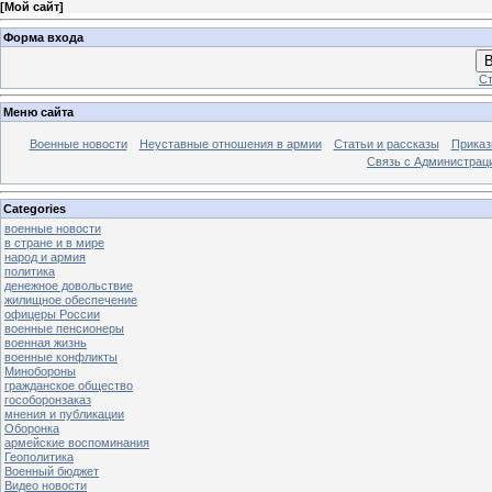
[
Мой сайт
]
Форма входа
В
Ст
Меню сайта
Военные новости
Неуставные отношения в армии
Статьи и рассказы
Приказ
Связь с Администрац
Categories
военные новости
в стране и в мире
народ и армия
политика
денежное довольствие
жилищное обеспечение
офицеры России
военные пенсионеры
военная жизнь
военные конфликты
Минобороны
гражданское общество
гособоронзаказ
мнения и публикации
Оборонка
армейские воспоминания
Геополитика
Военный бюджет
Видео новости