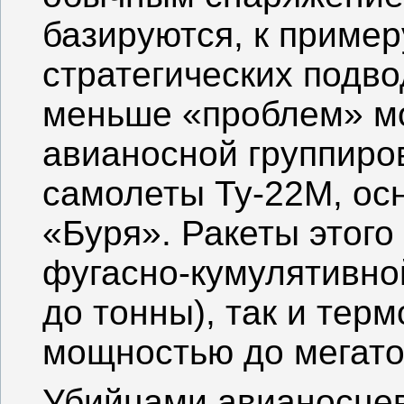
базируются, к пример
стратегических подво
меньше «проблем» мо
авианосной группиро
самолеты Ту-22М, ос
«Буря». Ракеты этого
фугасно-кумулятивно
до тонны), так и тер
мощностью до мегато
Убийцами авианосцев