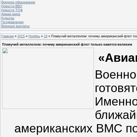
Военное образование
Новости ВВО
Новости ТОФ
Армии мира
Курьезы
Поздравления
Военные выплаты
Главная
»
2015
»
Ноябрь
»
18
» Плавучий металлолом: почему американский флот то
Плавучий металлолом: почему американский флот только кажется великим
«Авиа
Военно
готовя
Именно
ближай
американских ВМС по