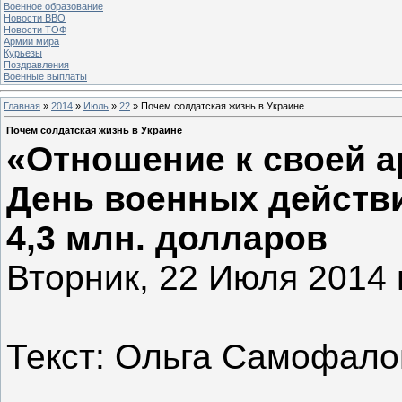
Военное образование
Новости ВВО
Новости ТОФ
Армии мира
Курьезы
Поздравления
Военные выплаты
Главная
»
2014
»
Июль
»
22
» Почем солдатская жизнь в Украине
Почем солдатская жизнь в Украине
«Отношение к своей а
День военных действи
4,3 млн. долларов
Вторник, 22 Июля 2014 г
Текст: Ольга Самофало