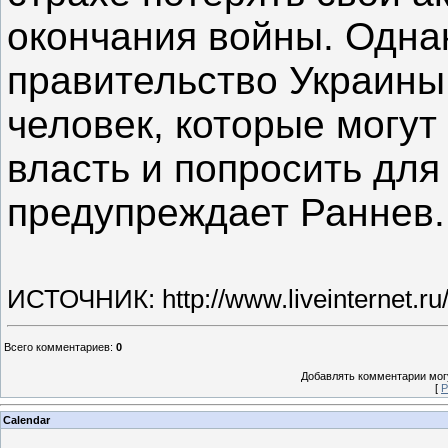
окончания войны. Одна
правительство Украины
человек, которые могут
власть и попросить для
предупреждает Раннев.
ИСТОЧНИК: http://www.liveinternet.r
Всего комментариев
:
0
Добавлять комментарии могу
[
Р
Calendar