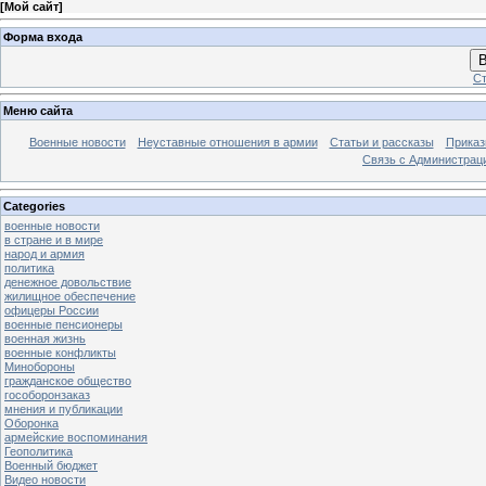
[
Мой сайт
]
Форма входа
В
Ст
Меню сайта
Военные новости
Неуставные отношения в армии
Статьи и рассказы
Приказ
Связь с Администрац
Categories
военные новости
в стране и в мире
народ и армия
политика
денежное довольствие
жилищное обеспечение
офицеры России
военные пенсионеры
военная жизнь
военные конфликты
Минобороны
гражданское общество
гособоронзаказ
мнения и публикации
Оборонка
армейские воспоминания
Геополитика
Военный бюджет
Видео новости