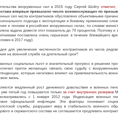
ительства вооруженных сил в 2015 году Сергей Шойгу
отметил
,
состава впервые превысило число военнослужащих по призыв
енных сил числа контрактников обусловлено объективными причина
сионального подхода к эксплуатации и боевому применению слож
ения и техники в российских вооруженных силах, по словам минис
влена задача довести этот показатель до 70 процентов. Поэтому 
ктниками поставлена очень серьезная: в течение ближайшего вре
ловек в 2017 году).
одня для увеличения численности контрактников из числа рядово
ния на военной службе на длительный срок?
ванных социальных льгот и значительный прогресс в решении пр
спечил приток желающих связать свою судьбу с вооруженным
тенденции, которые негативно влияют на привлекательность воен
свою жизнь.
ляются медленный рост денежного довольствия и военных пенси
я уже пятый год повышается только
за счет внутренних резервов
Ми
есматривались с 1 января 2012 года. Индексация военных пе
вня официальной инфляции. Эти факторы понижают социал
лотской службы, разрушают веру в стабильность военного обр
ового и сержантского состава не соглашаются продлевать контракт