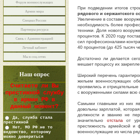
Форум военнослужащих
При подведении итогов стро
Армии мира
рядового и сержантского 
Увеличение в составе вооруж
Спецназ России
необходимость более профес
Партнеры ресурса
техники. Доля нового вооруж
процентов. К 2020 году поста
Связь с Администрацией
сил профессионалами-контра
40 процентов (до 425 тысяч че
Личный кабинет
Мы в соц.сетях
Достаточно ли делается сег
мешает процессу их закрепле
Наш опрос
Широкий перечень гарантиро
жильем военнослужащих обе
Считаете ли Вы
проявились и отрицательные 
престижной службу
с вооруженными силами всю 
в армии РФ в
Самыми главными из них яв
данный момент?
довольны зарплатой, котора
должности и званию не пер
Да, служба стала
значительно
отстала
от уро
престижной
престижность армейской и ф
Нет, МО РФ не то
военнослужащие из числа ряд
ведомство, которому
можно довериться