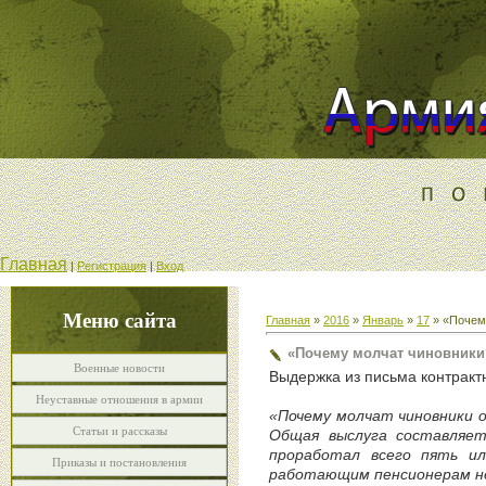
Главная
|
Регистрация
|
Вход
Меню сайта
Главная
»
2016
»
Январь
»
17
» «Почем
«Почему молчат чиновники
Военные новости
Выдержка из письма контрактн
Неуставные отношения в армии
«Почему молчат чиновники 
Статьи и рассказы
Общая выслуга составляет
проработал всего пять и
Приказы и постановления
работающим пенсионерам не