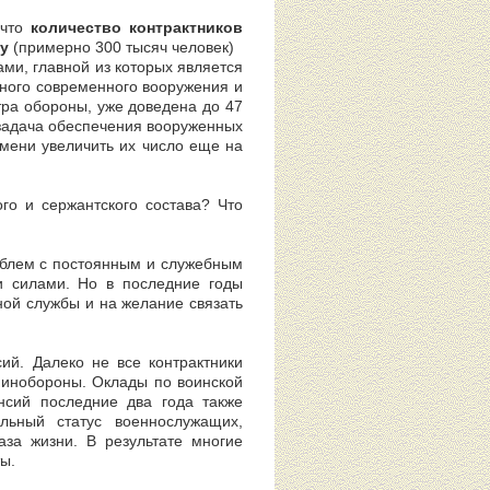
 что
количество контрактников
у
(примерно 300 тысяч человек)
ми, главной из которых является
ного современного вооружения и
тра обороны, уже доведена до 47
и задача обеспечения вооруженных
мени увеличить их число еще на
го и сержантского состава? Что
облем с постоянным и служебным
и силами. Но в последние годы
ной службы и на желание связать
й. Далеко не все контрактники
нобороны. Оклады по воинской
нсий последние два года также
ьный статус военнослужащих,
аза жизни. В результате многие
ы.