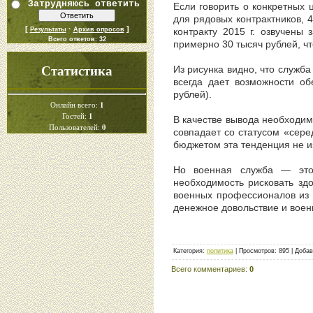
Затрудняюсь ответить
Если говорить о конкретных 
для рядовых контрактников, 
[
·
]
Результаты
Архив опросов
контракту 2015 г. озвучены
Всего ответов:
32
примерно 30 тысяч рублей, ч
Статистика
Из рисунка видно, что служба
всегда дает возможности об
рублей).
1
Онлайн всего:
1
Гостей:
В качестве вывода необходимо
0
Пользователей:
совпадает со статусом «сере
бюджетом эта тенденция не и
Но военная служба — это 
необходимость рисковать зд
военных профессионалов из 
денежное довольствие и воен
Категория
:
политика
|
Просмотров
:
895
|
Добав
Всего комментариев
:
0