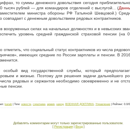
цифрах, то суммы денежного довольствия сегодня приблизительн
40 тысяч рублей — для командиров отделений с выслугой... (
Данн
 заместителем министра обороны РФ Татьяной Шевцовой.) Сред
то совпадает с денежным довольствием рядовых контрактников.
 в вооруженных силах на начальных должностях и в невысоких зван
еспечить уровень средней гражданской страховой пенсии (на 
 отметить, что социальный статус контрактников из числа рядовог
днячков», имеющих средние по России зарплаты и пенсии. В 2016
зменится.
особый вид государственной службы, который предполагае
оровьем и жизнью. Поэтому для решения задачи дальнейшего рос
числа рядовых и сержантов необходимо своевременно и не отст
ные пенсии.
ил
:
kanab
|
Теги
:
новости
,
соратники
,
армия
,
народ
,
ВОЕННАЯ ДОКТРИНА
,
Управление
|
Рейтинг
:
0.0
/
0
Добавлять комментарии могут только зарегистрированные пользователи.
[
Регистрация
|
Вход
]