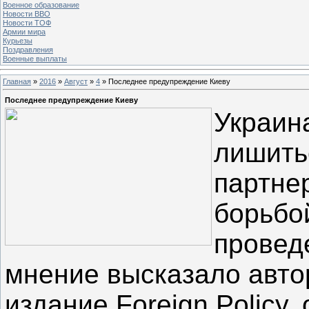
Военное образование
Новости ВВО
Новости ТОФ
Армии мира
Курьезы
Поздравления
Военные выплаты
Главная
»
2016
»
Август
»
4
» Последнее предупреждение Киеву
Последнее предупреждение Киеву
Украин
лишить
партне
борьбо
провед
мнение высказало авто
издание Foreign Policy