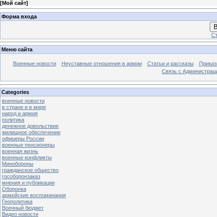
[
Мой сайт
]
Форма входа
В
Ст
Меню сайта
Военные новости
Неуставные отношения в армии
Статьи и рассказы
Приказ
Связь с Администрац
Categories
военные новости
в стране и в мире
народ и армия
политика
денежное довольствие
жилищное обеспечение
офицеры России
военные пенсионеры
военная жизнь
военные конфликты
Минобороны
гражданское общество
гособоронзаказ
мнения и публикации
Оборонка
армейские воспоминания
Геополитика
Военный бюджет
Видео новости