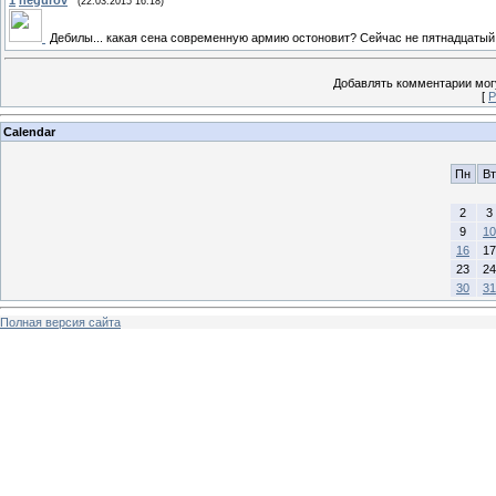
1
hegurov
(22.03.2015 16:18)
Дебилы... какая сена современную армию остоновит? Сейчас не пятнадцатый в
Добавлять комментарии могу
[
Р
Calendar
Пн
Вт
2
3
9
10
16
17
23
24
30
31
Полная версия сайта