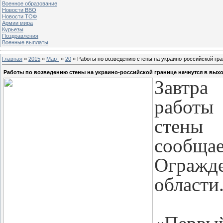
Военное образование
Новости ВВО
Новости ТОФ
Армии мира
Курьезы
Поздравления
Военные выплаты
Главная
»
2015
»
Март
»
20
» Работы по возведению стены на украино-российской гр
Работы по возведению стены на украино-российской границе начнутся в вых
Завтра
работы
стены
сообща
Огражд
области