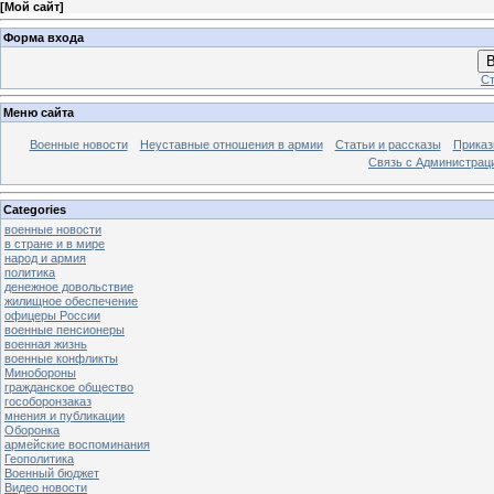
[
Мой сайт
]
Форма входа
В
Ст
Меню сайта
Военные новости
Неуставные отношения в армии
Статьи и рассказы
Приказ
Связь с Администрац
Categories
военные новости
в стране и в мире
народ и армия
политика
денежное довольствие
жилищное обеспечение
офицеры России
военные пенсионеры
военная жизнь
военные конфликты
Минобороны
гражданское общество
гособоронзаказ
мнения и публикации
Оборонка
армейские воспоминания
Геополитика
Военный бюджет
Видео новости