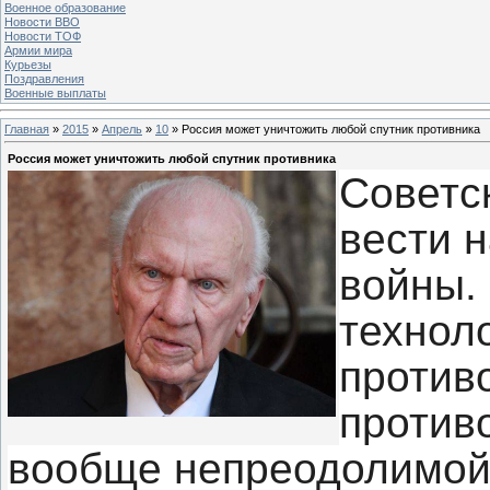
Военное образование
Новости ВВО
Новости ТОФ
Армии мира
Курьезы
Поздравления
Военные выплаты
Главная
»
2015
»
Апрель
»
10
» Россия может уничтожить любой спутник противника
Россия может уничтожить любой спутник противника
Советс
вести 
войны.
технол
против
против
вообще непреодолимой