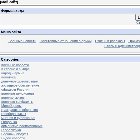
[
Мой сайт
]
Форма входа
В
Ст
Меню сайта
Военные новости
Неуставные отношения в армии
Статьи и рассказы
Приказ
Связь с Администрац
Categories
военные новости
в стране и в мире
народ и армия
политика
денежное довольствие
жилищное обеспечение
офицеры России
военные пенсионеры
военная жизнь
военные конфликты
Минобороны
гражданское общество
гособоронзаказ
мнения и публикации
Оборонка
армейские воспоминания
Геополитика
Военный бюджет
Видео новости