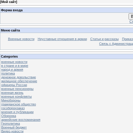
[
Мой сайт
]
Форма входа
В
Ст
Меню сайта
Военные новости
Неуставные отношения в армии
Статьи и рассказы
Приказ
Связь с Администрац
Categories
военные новости
в стране и в мире
народ и армия
политика
денежное довольствие
жилищное обеспечение
офицеры России
военные пенсионеры
военная жизнь
военные конфликты
Минобороны
гражданское общество
гособоронзаказ
мнения и публикации
Оборонка
армейские воспоминания
Геополитика
Военный бюджет
Видео новости