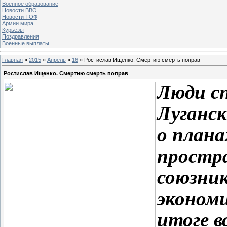
Военное образование
Новости ВВО
Новости ТОФ
Армии мира
Курьезы
Поздравления
Военные выплаты
Главная
»
2015
»
Апрель
»
16
» Ростислав Ищенко. Смертию смерть поправ
Ростислав Ищенко. Смертию смерть поправ
Люди сп
Луганск
о план
простр
союзник
экономи
итоге в