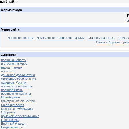
[
Мой сайт
]
Форма входа
В
Ст
Меню сайта
Военные новости
Неуставные отношения в армии
Статьи и рассказы
Приказ
Связь с Администрац
Categories
военные новости
в стране и в мире
народ и армия
политика
денежное довольствие
жилищное обеспечение
офицеры России
военные пенсионеры
военная жизнь
военные конфликты
Минобороны
гражданское общество
гособоронзаказ
мнения и публикации
Оборонка
армейские воспоминания
Геополитика
Военный бюджет
Видео новости