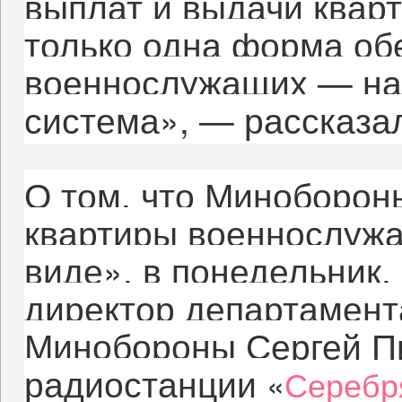
выплат и выдачи кварт
только одна форма об
военнослужащих — на
система», — рассказа
О том, что Миноборон
квартиры военнослуж
виде», в понедельник,
директор департамент
Минобороны Сергей П
радиостанции
«
Серебр