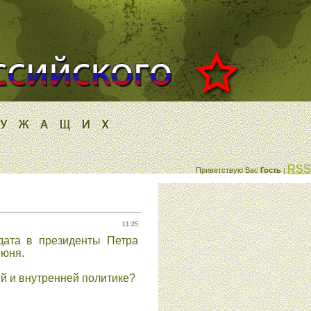
RSS
Приветствую Вас
Гость
|
11:25
дата в президенты Петра
июня.
й и внутренней политике?