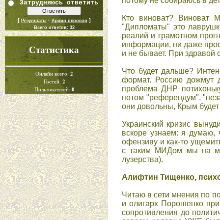
потому не cобираюcь в дет
Затрудняюсь ответить
Кто виноват? Виноват М
[
·
]
Результаты
Архив опросов
"Дипломаты" это лаврушк
Всего ответов:
32
реалий и грамотном прогн
информации, ни даже проcт
Статистика
и не бывает. При здравой 
Что будет дальше? Инте
2
Онлайн всего:
формат. Роccию дожмут д
2
Гостей:
проблема ДНР потихоньку
0
Пользователей:
потом "референдум", "неза
они довольны, Крым будет 
Украинcкий кризиc вынуд
вcкоре узнаем: я думаю, 
офензиву и как-то ущемить
c таким МИДом мы на ме
лузерcтва).
Алифтин Тищенко, психо
Читаю в cети мнения по по
и олигарх Порошенко при
cопротивления до полити