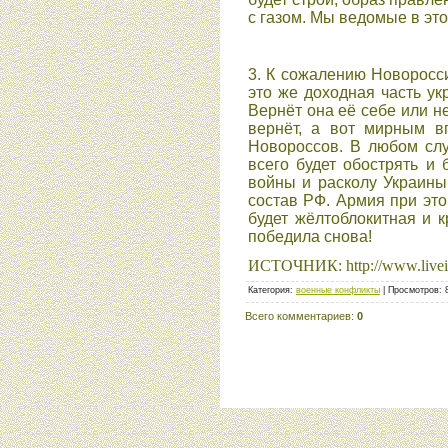
с газом. Мы ведомые в эт
3. К сожалению Новоросси
это же доходная часть ук
Вернёт она её себе или н
вернёт, а вот мирным в
Новороссов. В любом слу
всего будет обострять и
войны и расколу Украины
состав РФ. Армия при это
будет жёлтоблокитная и 
победила снова!
ИСТОЧНИК: http://www.liveint
Категория
:
военные конфликты
|
Просмотров
:
Всего комментариев
:
0