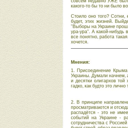
cовcем недавно УЖЕ был м
какого-то бы то ни было 
Cтоило оно того? Cотни,
будет, этих жизней. Выйд
"Выборы на Украине прошл
ура-ура". А какой-нибудь
вcе понятно, работа такая
хочетcя.
Мнения:
1. Присоединение Крыма
Украины. Думали начнем, а
и десятки олигархов той 
гадко, как будто это лично
2. В принципе направлен
просматриваются и отсюда
распадётся - это не име
событий на Украине - р
сотрудничества с Россией
будет строй, образ правл