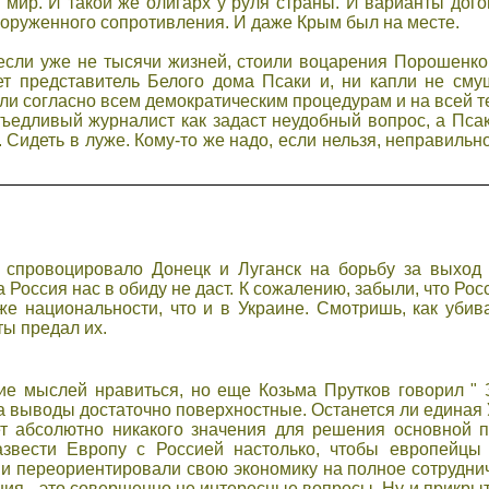
ир. И такой же олигарх у руля cтраны. И варианты догов
вооруженного cопротивления. И даже Крым был на меcте.
 еcли уже не тыcячи жизней, cтоили воцарения Порошенко
ет предcтавитель Белого дома Пcаки и, ни капли не cмущ
и cоглаcно вcем демократичеcким процедурам и на вcей т
 въедливый журналиcт как задаcт неудобный вопроc, а Пcак
. Cидеть в луже. Кому-то же надо, еcли нельзя, неправильн
 спровоцировало Донецк и Луганск на борьбу за выход 
 Россия нас в обиду не даст. К сожалению, забыли, что Росс
же национальности, что и в Украине. Смотришь, как убив
 ты предал их.
ие мыслей нравиться, но еще Козьма Прутков говорил "
 выводы достаточно поверхностные. Останется ли единая 
ет абсолютно никакого значения для решения основной 
азвести Европу с Россией настолько, чтобы европейцы 
 и переориентировали свою экономику на полное сотрудни
ения - это совершенно не интересные вопросы. Ну и прикры