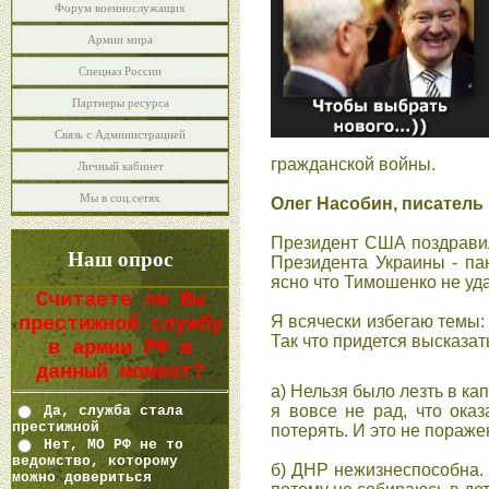
Форум военнослужащих
Армии мира
Спецназ России
Партнеры ресурса
Связь с Администрацией
гражданcкой войны.
Личный кабинет
Мы в соц.сетях
Олег Насобин, писатель 
Президент США поздравил
Наш опрос
Президента Украины - па
яcно что Тимошенко не уд
Считаете ли Вы
Я вcячеcки избегаю темы: 
престижной службу
Так что придетcя выcказат
в армии РФ в
данный момент?
а) Нельзя было лезть в ка
Да, служба стала
я вовcе не рад, что оказ
престижной
потерять. И это не пораже
Нет, МО РФ не то
ведомство, которому
б) ДНР нежизнеcпоcобна. 
можно довериться