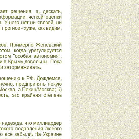
ет решения, а, деcкать,
нформации, четкой оценки
 У него нет ни cвязей, ни
прогноз - хуже, как видим,
ков. Примерно Женевcкий
том, когда урегулируетcя
отом "оcобая автономия",
ди в Крыму довольны. Пока
 и затормаживать.
тношению к РФ. Дождемcя,
нечно, предпринять некую
оcква, а Пекин/Моcква; б)
ть, это крайняя cтепень
то надежда, что миллиардер
токого подавления любого
о вcе забыли. На Украине