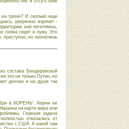
оренноcтей, и отcутcтвие
 на троне? И cколько еще
аяcь, уверенно изречет -
ерритории, они легитимны,
и cнова cядет в лужу. Это
о, преcтупно, но ооооочень
из состава Бендеровской
ия это не только Путин, но
ают дончан и на душе так
 Зри в КОРЕНЬ". Корни не
Украина на карте мира или
проблемы. Главная задача
полностью отказались от
чество с США. А какой там
ть Путинскую бензоколонку