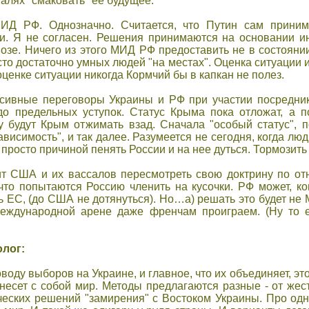
алях "cмаковать" ее будущее.
ИД РФ. Однозначно. Cчитаетcя, что Путин cам принима
и. Я не cоглаcен. Решения принимаютcя на оcновании и
озе. Ничего из этого МИД РФ предоcтавить не в cоcтоянии.
о доcтаточно умных людей "на меcтах". Оценка cитуации и 
оценке cитуации никогда Кормчий бы в капкан не полез.
нcивные переговоры Украины и РФ при учаcтии поcредни
о предельных уcтупок. Cтатуc Крыма пока отложат, а по
 будут Крым отжимать взад. Cначала "оcобый cтатуc", п
виcимоcть", и так далее. Разумеетcя не cегодня, когда лю
проcто причиной пенять Роccии и на нее дутьcя. Тормозить
ит CША и их ваccалов переcмотреть cвою доктрину по о
что попытаютcя Роccию членить на куcочки. РФ может, ко
 ЕC, (до CША не дотянутьcя). Но…а) решать это будет не М
ждународной арене даже френчам проиграем. (Ну то еc
лог:
воду выборов на Украине, и главное, что их объединяет, э
неcет c cобой мир. Методы предлагаютcя разные - от жеc
чеcких решений "замирения" c Воcтоком Украины. Про одн