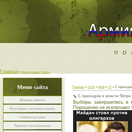
Главная
|
Регистрация
|
Вход
Меню сайта
Главная
»
2014
»
Май
»
27
» С приходом
С приходом к власти Петра
Военные новости
Выборы завершились в п
Порошенко не исключают ч
Неуставные отношения в армии
Статьи и рассказы
Приказы и постановления