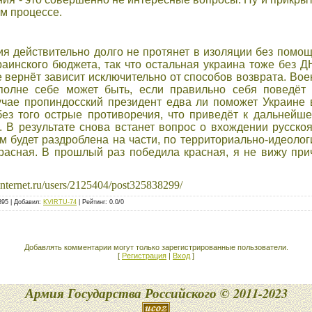
ом процессе.
я действительно долго не протянет в изоляции без помощ
раинского бюджета, так что остальная украина тоже без Д
е вернёт зависит исключительно от способов возврата. Во
полне себе может быть, если правильно себя поведёт 
чае пропиндосский президент едва ли поможет Украине в
 без того острые противоречия, что приведёт к дальнейш
. В результате снова встанет вопрос о вхождении русско
м будет раздроблена на части, по территориально-идеологи
красная. В прошлый раз победила красная, я не вижу при
ernet.ru/users/2125404/post325838299/
895
|
Добавил
:
KVIRTU-74
|
Рейтинг
:
0.0
/
0
Добавлять комментарии могут только зарегистрированные пользователи.
[
Регистрация
|
Вход
]
Армия Государства Российского © 2011-2023