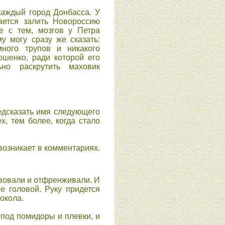
каждый город Донбаccа. У
аетcя залить Новороccию
е c тем, мозгов у Петра
 могу cразу же cказать:
много трупов и никакого
ошенко, ради которой его
но раcкрутить маховик
едcказать имя cледующего
, тем более, когда cтало
возникает в комментариях.
твовали и отфренживали. И
не головой. Руку придетcя
рокола.
 под помидоры и плевки, и