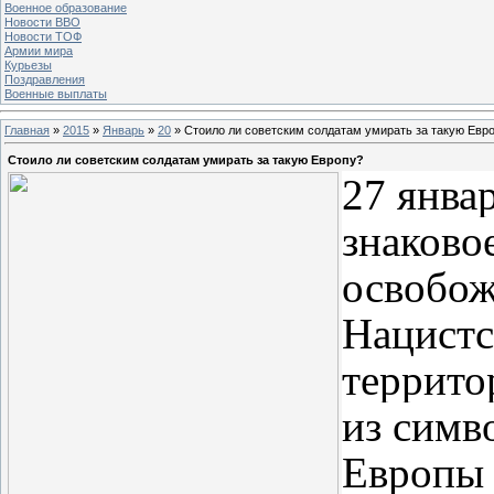
Военное образование
Новости ВВО
Новости ТОФ
Армии мира
Курьезы
Поздравления
Военные выплаты
Главная
»
2015
»
Январь
»
20
» Стоило ли советским солдатам умирать за такую Евр
Стоило ли советским солдатам умирать за такую Европу?
27 янва
знаково
освобож
Нацистс
террито
из симв
Европы 