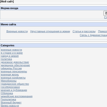
[
Мой сайт
]
Форма входа
В
Ст
Меню сайта
Военные новости
Неуставные отношения в армии
Статьи и рассказы
Приказ
Связь с Администрац
Categories
военные новости
в стране и в мире
народ и армия
политика
денежное довольствие
жилищное обеспечение
офицеры России
военные пенсионеры
военная жизнь
военные конфликты
Минобороны
гражданское общество
гособоронзаказ
мнения и публикации
Оборонка
армейские воспоминания
Геополитика
Военный бюджет
Видео новости