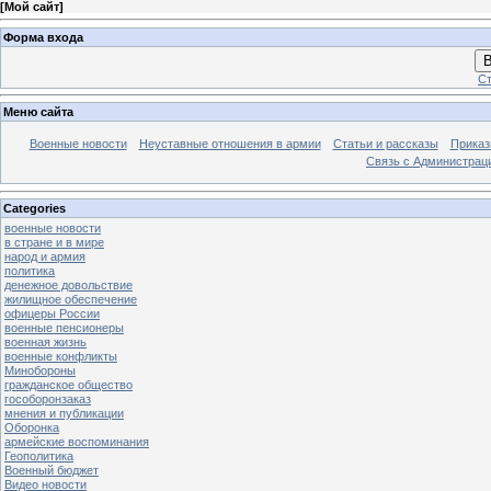
[
Мой сайт
]
Форма входа
В
Ст
Меню сайта
Военные новости
Неуставные отношения в армии
Статьи и рассказы
Приказ
Связь с Администрац
Categories
военные новости
в стране и в мире
народ и армия
политика
денежное довольствие
жилищное обеспечение
офицеры России
военные пенсионеры
военная жизнь
военные конфликты
Минобороны
гражданское общество
гособоронзаказ
мнения и публикации
Оборонка
армейские воспоминания
Геополитика
Военный бюджет
Видео новости