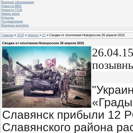
Военное образование
Новости ВВО
Новости ТОФ
Армии мира
Курьезы
Поздравления
Военные выплаты
Главная
»
2015
»
Апрель
»
27
» Сводки от ополчения Новороссии 26 апреля 2015
Сводки от ополчения Новороссии 26 апреля 2015
26.04.1
позывны
"Украи
«Грады
Славянск прибыли 12 
Славянского района ра