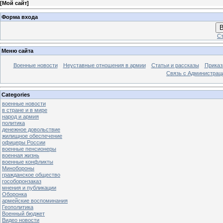
[
Мой сайт
]
Форма входа
В
Ст
Меню сайта
Военные новости
Неуставные отношения в армии
Статьи и рассказы
Приказ
Связь с Администрац
Categories
военные новости
в стране и в мире
народ и армия
политика
денежное довольствие
жилищное обеспечение
офицеры России
военные пенсионеры
военная жизнь
военные конфликты
Минобороны
гражданское общество
гособоронзаказ
мнения и публикации
Оборонка
армейские воспоминания
Геополитика
Военный бюджет
Видео новости