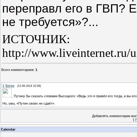
переправл его в ГВП? Е
не требуется»?...
ИСТОЧНИК:
http://www.liveinternet.ru
Всего комментариев
:
1
1
Serge
(13.06.2014 10:06)
Путину бы сказать словами Высоцкого: «Ведь это я привёл его тогда, и вы его
Но, увы, «Путин своих не сдаёт».
Добавлять комментарии могу
[
Р
Calendar