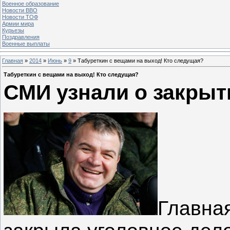
Военное образование
Новости ВВО
Новости ТОФ
Армии мира
Курьезы
Поздравления
Военные выплаты
Главная
»
2014
»
Июнь
»
9
» Табуреткин с вещами на выход! Кто следущая?
Табуреткин с вещами на выход! Кто следущая?
СМИ узнали о закрыт
Главна