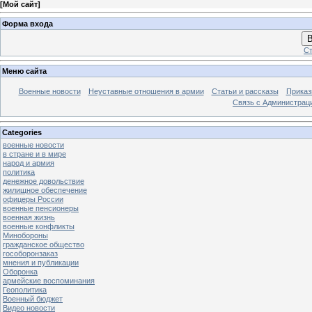
[
Мой сайт
]
Форма входа
В
Ст
Меню сайта
Военные новости
Неуставные отношения в армии
Статьи и рассказы
Приказ
Связь с Администрац
Categories
военные новости
в стране и в мире
народ и армия
политика
денежное довольствие
жилищное обеспечение
офицеры России
военные пенсионеры
военная жизнь
военные конфликты
Минобороны
гражданское общество
гособоронзаказ
мнения и публикации
Оборонка
армейские воспоминания
Геополитика
Военный бюджет
Видео новости