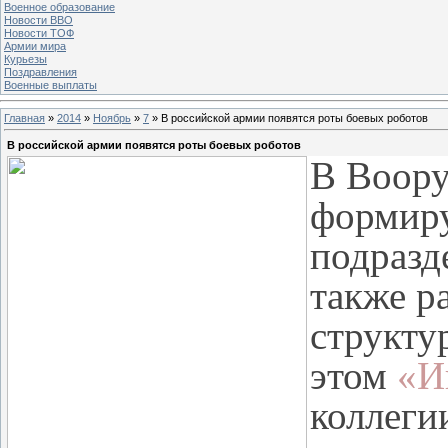
Военное образование
Новости ВВО
Новости ТОФ
Армии мира
Курьезы
Поздравления
Военные выплаты
Главная
»
2014
»
Ноябрь
»
7
» В российской армии появятся роты боевых роботов
В российской армии появятся роты боевых роботов
В Воору
формиру
подразд
также р
структу
этом
«И
коллег