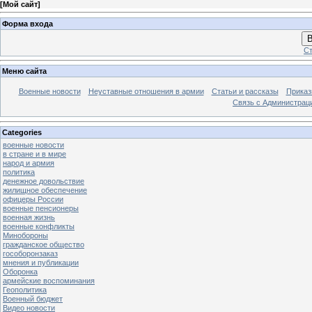
[
Мой сайт
]
Форма входа
В
Ст
Меню сайта
Военные новости
Неуставные отношения в армии
Статьи и рассказы
Приказ
Связь с Администрац
Categories
военные новости
в стране и в мире
народ и армия
политика
денежное довольствие
жилищное обеспечение
офицеры России
военные пенсионеры
военная жизнь
военные конфликты
Минобороны
гражданское общество
гособоронзаказ
мнения и публикации
Оборонка
армейские воспоминания
Геополитика
Военный бюджет
Видео новости