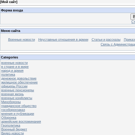
[
Мой сайт
]
Форма входа
В
Ст
Меню сайта
Военные новости
Неуставные отношения в армии
Статьи и рассказы
Приказ
Связь с Администрац
Categories
военные новости
в стране и в мире
народ и армия
политика
денежное довольствие
жилищное обеспечение
офицеры России
военные пенсионеры
военная жизнь
военные конфликты
Минобороны
гражданское общество
гособоронзаказ
мнения и публикации
Оборонка
армейские воспоминания
Геополитика
Военный бюджет
Видео новости