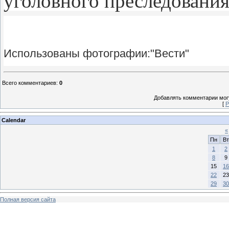
уголовного преследования
Использованы фотографии:"Вести"
Всего комментариев
:
0
Добавлять комментарии могу
[
Р
Calendar
«
Пн
Вт
1
2
8
9
15
16
22
23
29
30
Полная версия сайта