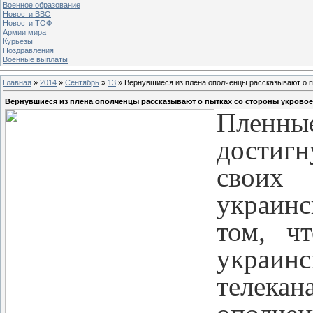
Военное образование
Новости ВВО
Новости ТОФ
Армии мира
Курьезы
Поздравления
Военные выплаты
Главная
»
2014
»
Сентябрь
»
13
» Вернувшиеся из плена ополченцы рассказывают о п
Вернувшиеся из плена ополченцы рассказывают о пытках со стороны укрово
Пленные
достиг
своих
украинс
том, ч
украи
телек