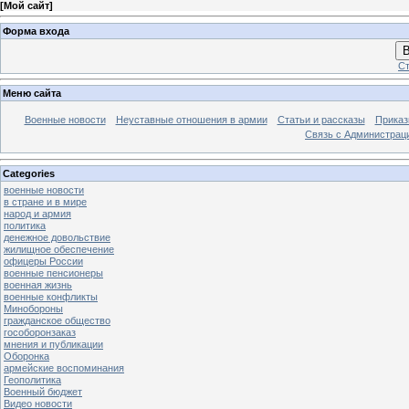
[
Мой сайт
]
Форма входа
В
Ст
Меню сайта
Военные новости
Неуставные отношения в армии
Статьи и рассказы
Приказ
Связь с Администрац
Categories
военные новости
в стране и в мире
народ и армия
политика
денежное довольствие
жилищное обеспечение
офицеры России
военные пенсионеры
военная жизнь
военные конфликты
Минобороны
гражданское общество
гособоронзаказ
мнения и публикации
Оборонка
армейские воспоминания
Геополитика
Военный бюджет
Видео новости