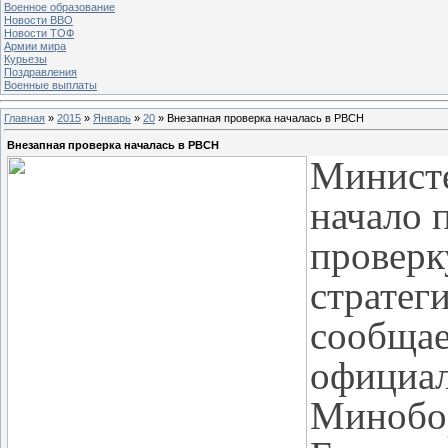
Военное образование
Новости ВВО
Новости ТОФ
Армии мира
Курьезы
Поздравления
Военные выплаты
Главная
»
2015
»
Январь
»
20
» Внезапная проверка началась в РВСН
Внезапная проверка началась в РВСН
Министе
начало 
проверк
стратег
сообща
официал
Минобо