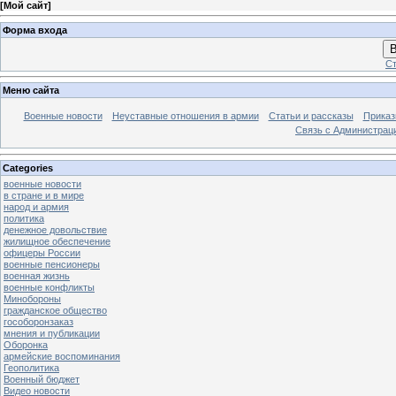
[
Мой сайт
]
Форма входа
В
Ст
Меню сайта
Военные новости
Неуставные отношения в армии
Статьи и рассказы
Приказ
Связь с Администрац
Categories
военные новости
в стране и в мире
народ и армия
политика
денежное довольствие
жилищное обеспечение
офицеры России
военные пенсионеры
военная жизнь
военные конфликты
Минобороны
гражданское общество
гособоронзаказ
мнения и публикации
Оборонка
армейские воспоминания
Геополитика
Военный бюджет
Видео новости