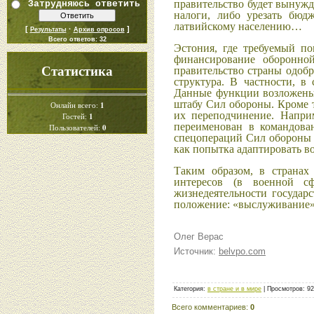
правительство будет вынуж
Затрудняюсь ответить
налоги, либо урезать бюд
латвийскому населению…
[
·
]
Результаты
Архив опросов
Всего ответов:
32
Эстония, где требуемый по
финансирование оборонн
Статистика
правительство страны одобр
структура. В частности, в
Данные функции возложены 
штабу Сил обороны. Кроме т
1
Онлайн всего:
их переподчинение. Напри
1
Гостей:
переименован в командован
0
Пользователей:
спецопераций Сил обороны 
как попытка адаптировать в
Таким образом, в странах
интересов (в военной с
жизнедеятельности государс
положение: «выслуживание» 
Олег Верас
Источник:
belvpo.com
Категория
:
в стране и в мире
|
Просмотров
:
92
Всего комментариев
:
0