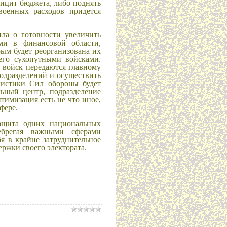
ицит бюджета, либо поднять
военных расходов придется
ила о готовности увеличить
и в финансовой области,
рым будет реорганизована их
щего сухопутными войсками.
войск передаются главному
подразделений и осуществить
гистики Сил обороны будет
ьный центр, подразделение
имизация есть не что иное,
фере.
защита одних национальных
ебрегая важными сферами
бя в крайне затруднительное
ржки своего электората.