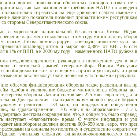
ллинна вопрос повышения оборонных расходов назван не т
принципа», так как выполнение требования НАТО по доведен
положительно отразиться на еще довольно слабом имидже п
жение данного показателя позволит прибалтийским республика
со стороны Североатлантического союза.
ь» за укрепление национальной безопасности Литва. Неда
а решение парламента выделить в этом году министерству обор
ным шагом Литва демонстрирует «твердую политическую во
превысил миллиард литов и вырос до 0,88% от ВВП. В сле
еля в 1% от ВВП, а к 2020-му году – намеченного НАТО рубежа 
ения неудовлетворенности руководства положением дел в во
ующего литовской армией генерал-майора Йонаса Витаутас
ga о необходимости «отчасти вернуть призывную службу и про
сказывания вполне могут быть первыми «ласточками» грядущих 
нию объемов финансирования обороны также расценили как пр
ейм одобрил увеличение бюджета министерства обороны до
истерства обороны Латвии составляет 225 млн. евро в год, ил
ительная. Для сравнения – на охрану окружающей среды в бюджет
культуру и религию – 133 млн., на поддержание общественн
лн., на здравоохранение – 705 млн. и на образование – 712 м
дверглась жестким сокращениям, что, в общем-то, было справед
ть наступает «благодатное» время. С учетом инфляции и ум
бюджет минобороны должен достичь 600–650 млн. евро, что пре
 с расходами на социальную политику и существенно сократит о
Однако, учитывая сложную финансово-экономическую ситуа