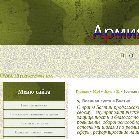
Главная
|
Регистрация
|
Вход
Меню сайта
Главная
»
2014
»
Июль
»
31
» Военная с
Военная суета в Балтии
Военные новости
Страны Балтии продолжают
своему внутриполитическ
Неуставные отношения в армии
защищенность и благососто
повышение обороноспособно
Статьи и рассказы
основными шагами по реали
сферы, реформирование наци
Приказы и постановления