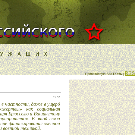
RSS
Приветствую Вас
Гость
|
15:57
в частности, даже в ущерб
 «жертвы» как социальная
даря Брюсселю и Вашингтону
 приоритетом. В этой связи
ние финансирования военной
 военной техникой.