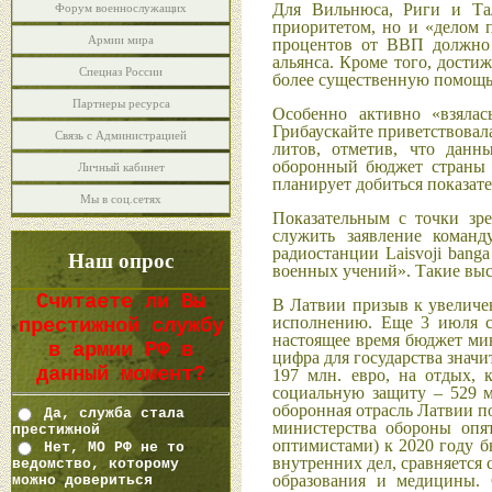
Для Вильнюса, Риги и Та
Форум военнослужащих
приоритетом, но и «делом 
Армии мира
процентов от ВВП должно 
альянса. Кроме того, дости
Спецназ России
более существенную помощь 
Партнеры ресурса
Особенно активно «взялас
Грибаускайте приветствовал
Связь с Администрацией
литов, отметив, что дан
оборонный бюджет страны 
Личный кабинет
планирует добиться показат
Мы в соц.сетях
Показательным с точки зр
служить заявление команд
радиостанции Laisvoji ban
Наш опрос
военных учений». Такие вы
Считаете ли Вы
В Латвии призыв к увеличе
исполнению. Еще 3 июля с
престижной службу
настоящее время бюджет мин
в армии РФ в
цифра для государства знач
данный момент?
197 млн. евро, на отдых, 
социальную защиту – 529 м
оборонная отрасль Латвии по
Да, служба стала
министерства обороны опя
престижной
оптимистами) к 2020 году 
Нет, МО РФ не то
внутренних дел, сравняется
ведомство, которому
образования и медицины. 
можно довериться