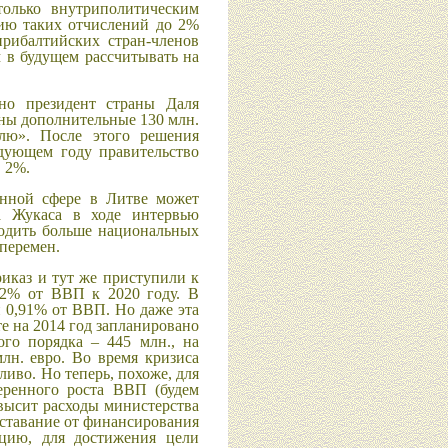
олько внутриполитическим
ию таких отчислений до 2%
рибалтийских стран-членов
м в будущем рассчитывать на
вно президент страны Даля
оны дополнительные 130 млн.
лю». После этого решения
дующем году правительство
в 2%.
енной сфере в Литве может
а Жукаса в ходе интервью
водить больше национальных
перемен.
иказ и тут же приступили к
 2% от ВВП к 2020 году. В
и 0,91% от ВВП. Но даже эта
е на 2014 год запланировано
ого порядка – 445 млн., на
лн. евро. Во время кризиса
ливо. Но теперь, похоже, для
еренного роста ВВП (будем
высит расходы министерства
тставание от финансирования
цию, для достижения цели