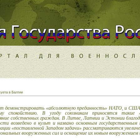
уета в Балтии
 демонстрировать «абсолютную преданность» НАТО, и США 
ому спокойствию. В угоду союзникам приносятся такие
яние собственных граждан. В Литве, Латвии и Эстонии благо
сти возведено в культ и названо основным государственным
зации «поставленной Западом задачи» рассматриваются увеличе
ональных вооруженных сил и оснащение их новым вооружением и