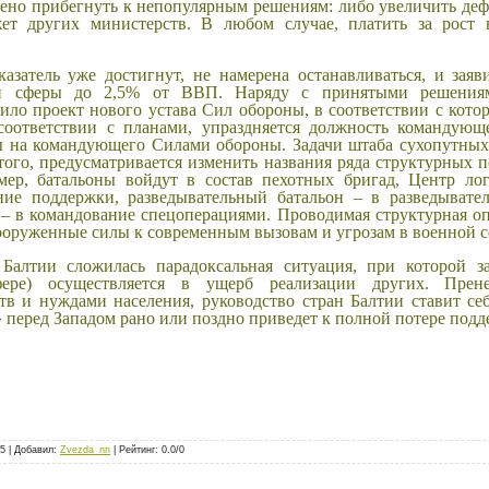
дено прибегнуть к непопулярным решениям: либо увеличить деф
жет других министерств. В любом случае, платить за рост 
казатель уже достигнут, не намерена останавливаться, и заяв
ой сферы до 2,5% от ВВП. Наряду с принятыми решениям
ило проект нового устава Сил обороны, в соответствии с кото
 соответствии с планами, упраздняется должность командую
на командующего Силами обороны. Задачи штаба сухопутных 
ого, предусматривается изменить названия ряда структурных 
мер, батальоны войдут в состав пехотных бригад, Центр ло
ие поддержки, разведывательный батальон – в разведывател
– в командование спецоперациями. Проводимая структурная опт
ооруженные силы к современным вызовам и угрозам в военной с
 Балтии сложилась парадоксальная ситуация, при которой 
фере) осуществляется в ущерб реализации других. Прен
тв и нуждами населения, руководство стран Балтии ставит се
перед Западом рано или поздно приведет к полной потере подде
5
|
Добавил
:
Zvezda_nn
|
Рейтинг
:
0.0
/
0