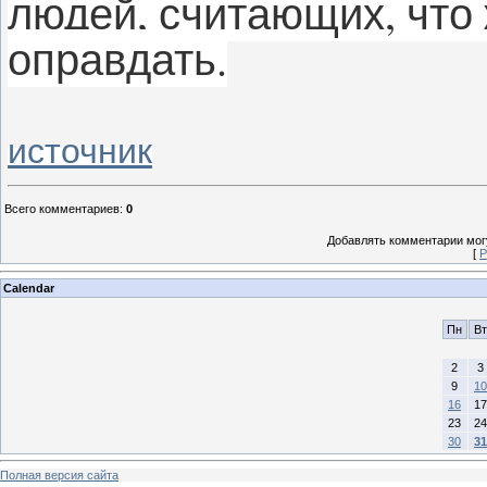
людей, считающих, что
оправдать.
источник
Всего комментариев
:
0
Добавлять комментарии могу
[
Р
Calendar
Пн
Вт
2
3
9
10
16
17
23
24
30
31
Полная версия сайта