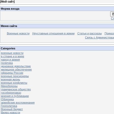
[
Мой сайт
]
Форма входа
В
Ст
Меню сайта
Военные новости
Неуставные отношения в армии
Статьи и рассказы
Приказ
Связь с Администрац
Categories
военные новости
в стране и в мире
народ и армия
политика
денежное довольствие
жилищное обеспечение
офицеры России
военные пенсионеры
военная жизнь
военные конфликты
Минобороны
гражданское общество
гособоронзаказ
мнения и публикации
Оборонка
армейские воспоминания
Геополитика
Военный бюджет
Видео новости