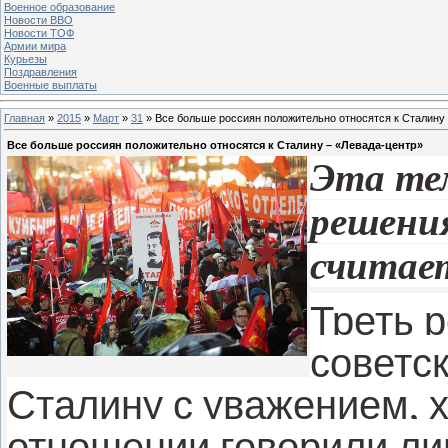
Военное образование
Новости ВВО
Новости ТОФ
Армии мира
Курьезы
Поздравления
Военные выплаты
Главная
»
2015
»
Март
»
31
» Все больше россиян положительно относятся к Сталину
Все больше россиян положительно относятся к Сталину – «Левада-центр»
Эта те
решения
считае
Треть р
советс
Сталину с уважением, х
отношении говорили л