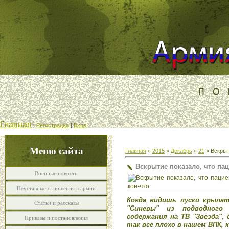
Главная
|
Регистрация
|
Вход
Меню сайта
Главная
»
2015
»
Декабрь
»
21
» Вскрыт
Вскрытие показало, что пац
Военные новости
Неуставные отношения в армии
Когда видишь пуски крылат
Статьи и рассказы
"Синевы" из подводного 
содержания на ТВ "Звезда",
Приказы и постановления
так все плохо в нашем ВПК, 