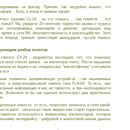
лядываешь за фасад. Причем, так неудобно вышло, что
эфире... Боль и позор в прямом эфире.
ого турками Су-24... ну что сказать ... как помягче ... это
 лажа!!! Мы увидели 20-тилетнее торжество рынка и чудеса
удно оплачиваемых инженеров и девочек, делающих вид
время в сети ВК, безответственность и разгильдяйство. Зато
ко вперед: прямые трансляции авиаударов, пусков боевых
проведем разбор полетов.
сбитого СУ-24 - разработка последних лет, что поначалу
ся иной способ записи - на магнитную ленту. После крушения
лекали из ящика и на специальных "магнитофонах" считывали
 вся ...
ьные элементы запоминающих устройств - так называемые
яти, а энергонезависимой памяти типа FLASH. То есть, при
исанная информация в них не теряется, и при необходимости
но. Возможно (я бы так сделал) используют два идентичных
я.
ленную емкость, то есть, позволяет запихнуть в себя какой-
кости мало - несколько таких микросхем ставят параллельно.
 памятью используются микросхемы контроллеров, которые
внешнему интерфейсу - цифровой и аналоговой шинам данных