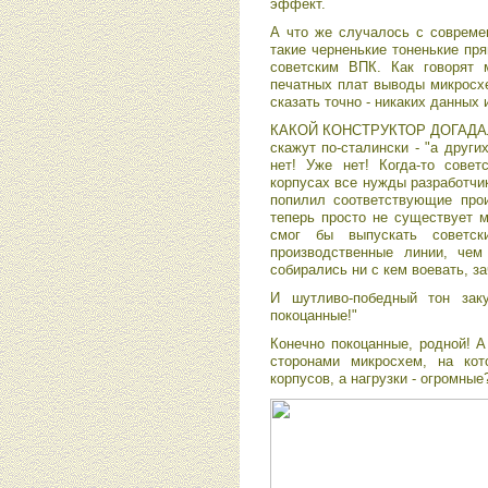
эффект.
А что же случалось с совреме
такие черненькие тоненькие пр
советским ВПК. Как говорят 
печатных плат выводы микросхе
сказать точно - никаких данных
КАКОЙ КОНСТРУКТОР ДОГАДА
скажут по-сталински - "а други
нет! Уже нет! Когда-то сове
корпусах все нужды разработчик
попилил соответствующие прои
теперь просто не существует 
смог бы выпускать советс
производственные линии, че
собирались ни с кем воевать, з
И шутливо-победный тон зак
покоцанные!"
Конечно покоцанные, родной! А
сторонами микросхем, на ко
корпусов, а нагрузки - огромные