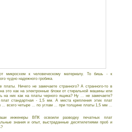
от микросхем к человеческому материалу. То бишь - к
ого чудно надежного гробика.
е платы. Ничего не замечаете странного? А странного-то в
 на это как на электронные блоки от стиральной машины или
ь на них как на платы черного ящика? Ну ... не замечаете?
плат стандартная - 1,5 мм. А места крепления этих плат
.. всего четыре ... по углам ... при толщине платы 1,5 мм ...
аши инженеры ВПК освоили разводку печатных плат
альные знания и опыт, выстраданные десятилетиями проб и
ь?