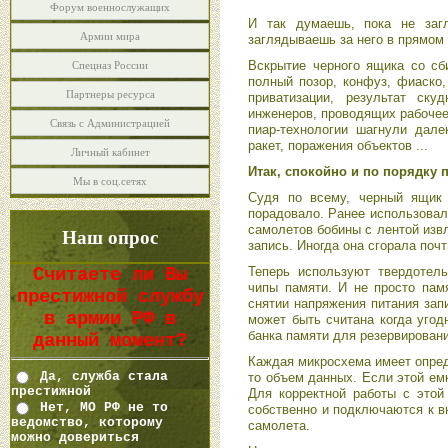
Форум военнослужащих
И так думаешь, пока не заг
Армии мира
заглядываешь за него в прямом 
Вскрытие черного ящика со сбит
Спецназ России
полный позор, конфуз, фиаско,
Партнеры ресурса
приватизации, результат ск
инженеров, проводящих рабочее 
Связь с Администрацией
пиар-технологии шагнули дале
ракет, поражения объектов ...
Личный кабинет
Итак, спокойно и по порядку 
Мы в соц.сетях
Судя по всему, черный ящик 
порадовало. Ранее использовал
самолетов бобины с лентой изв
Наш опрос
запись. Иногда она сгорала почти
Теперь используют твердотел
Считаете ли Вы
чипы памяти. И не просто пам
престижной службу
снятии напряжения питания зап
в армии РФ в
может быть считана когда угод
банка памяти для резервировани
данный момент?
Каждая микросхема имеет опреде
Да, служба стала
то объем данных. Если этой ем
престижной
Для корректной работы с этой
Нет, МО РФ не то
собственно и подключаются к 
ведомство, которому
самолета.
можно довериться