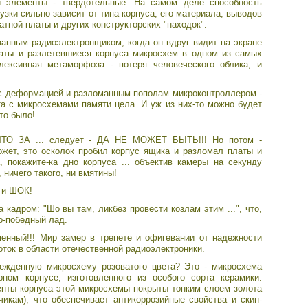
ти элементы - твердотельные. На самом деле способность
зки сильно зависит от типа корпуса, его материала, выводов
атной платы и других конструкторских "находок".
анным радиоэлектронщиком, когда он вдруг видит на экране
аты и разлетевшиеся корпуса микросхем в одном из самых
ексивная метаморфоза - потеря человеческого облика, и
 с деформацией и разломанным пополам микроконтроллером -
а с микросхемами памяти цела. И уж из них-то можно будет
то было!
ТО ЗА ... следует - ДА НЕ МОЖЕТ БЫТЬ!!! Но потом -
жет, это осколок пробил корпус ящика и разломал платы и
, покажите-ка дно корпуса ... объектив камеры на секунду
, ничего такого, ни вмятины!
 и ШОК!
 кадром: "Шо вы там, ликбез провести козлам этим ...", что,
о-победный лад.
менный!!! Мир замер в трепете и офигевании от надежности
ток в области отечественной радиоэлектроники.
ежденную микросхему розоватого цвета? Это - микросхема
рном корпусе, изготовленного из особого сорта керамики.
нты корпуса этой микросхемы покрыты тонким слоем золота
икам), что обеспечивает антикоррозийные свойства и скин-