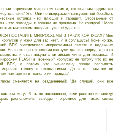
нными корпусами микросхем памяти, которые мы видим как
ямоугольники? Упс! Они не выдержали конкурентной борьбы с
местные остряки - их плющит и таращит. Оторванные от
м - это полбеды, и вообще не проблема. Но корпуса!!! Могу
 из этих микросхем получить уже не удастся.
ЛСЯ ПОСТАВИТЬ МИКРОСХЕМЫ В ТАКИХ КОРПУСАХ? Мне
х корпусов у мэня для вас нет". И я соглашусь! Конечно же,
тский ВПК обеспечивал микросхемами памяти в надежных
ов. Но с тех пор технологии шагнули далеко вперед, а рынок
зводства и стал покупать китайские чипы для космоса. И
микросхем FLASH в "военных" корпусах не потому что их не
кий ВПК, а потому что бизнесмену проще распилить
м морочить голову с технологиями. Да и то - мы же не
ачем нам армия и технологии, правда?
улисы сменяется на озадаченный: "Да слушай, они все
 как они могут быть не покоцанные, если расстояние между
торых расположены выводы - огромное для таких хилых
?