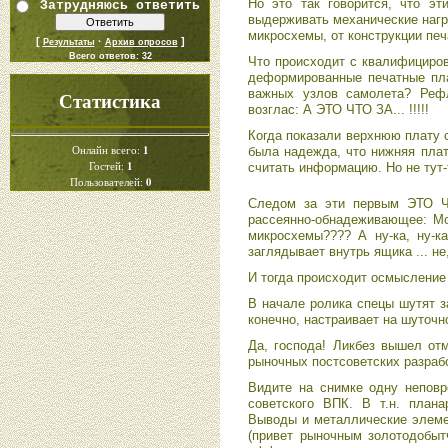
Но это так говорится, что э
Затрудняюсь ответить
выдерживать механические нагру
микросхемы, от конструкции печ
[
·
]
Результаты
Архив опросов
Всего ответов:
32
Что происходит с квалифициров
деформированные печатные пл
важных узлов самолета? Рефл
Статистика
возглас: А ЭТО ЧТО ЗА... !!!!!
Когда показали верхнюю плату
1
Онлайн всего:
была надежда, что нижняя плат
1
Гостей:
считать информацию. Но не тут-
0
Пользователей:
Следом за эти первым ЭТО Ч
рассеянно-обнадеживающее: Мо
микросхемы???? А ну-ка, ну-ка
заглядывает внутрь ящика ... не
И тогда происходит осмысление
В начале ролика спецы шутят за
конечно, настраивает на шуточн
Да, господа! Ликбез вышел от
рыночных постсоветских разрабо
Видите на снимке одну неповр
советского ВПК. В т.н. плана
Выводы и металлические элеме
(привет рыночным золотодобытч