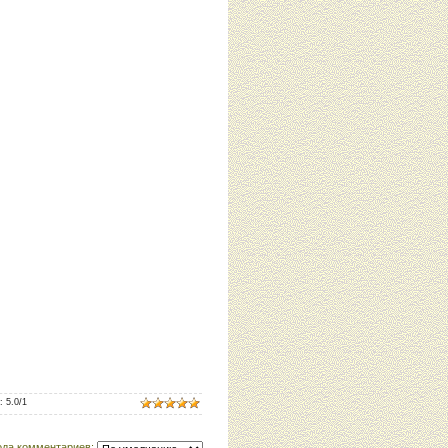
:
5.0
/
1
ода комментариев: