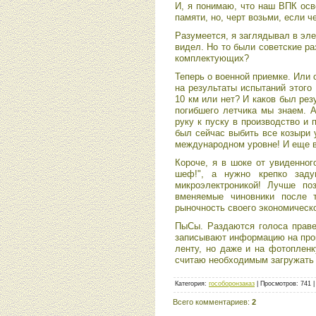
И, я понимаю, что наш ВПК осво
памяти, но, черт возьми, если ч
Разумеется, я заглядывал в эле
видел. Но то были советские ра
комплектующих?
Теперь о военной приемке. Или 
на результаты испытаний этого 
10 км или нет? И каков был ре
погибшего летчика мы знаем. А
руку к пуску в производство и
был сейчас выбить все козыри 
международном уровне! И еще в
Короче, я в шоке от увиденного
шеф!", а нужно крепко заду
микроэлектроникой! Лучше по
вменяемые чиновники после т
рыночность своего экономическо
ПыСы. Раздаются голоса праве
записывают информацию на пров
ленту, но даже и на фотопленк
считаю необходимым загружать
Категория
:
гособоронзаказ
|
Просмотров
:
741
Всего комментариев
:
2