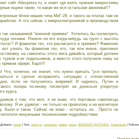
ил сайт Aliexpress.ru, и знает где взять нужные микросхемы
ерные ящики такие, то какая же вся остальная авионика!!?
ктронные блоки машин типа МиГ-29, и такого на платах там не
зработки. А что сейчас с микроэлектроникой и производством
о так называемой "военной приемке". Хотелось бы посмотреть
чуда техники. Роняли ли его когда-нибудь на грунт с высоты
зультат? И фамилии тех, кто расписался в приемке? Фамилию
 вот узнать бы фамилии тех, кто, так или иначе, приложил
 постановку на самолеты этого мега девайса, который должен
у турков и их подельников, а вместо этого получили лажу на
 прямом эфире, Карл!!!
! Что, конечно, не значит, что нужно кричать "усе пропало,
маться и срочно исправлять ситуацию с отечественной
здно, если не получилось вовремя! И надеюсь, Путин и
акого позора по-иному посмотрят на донельзя упоротую
го курса.
дников о том, что мол, я не знаю, что бортовые самописцы
олоку. Я их удивлю - не только на проволоку и на магнитную
у. Было и такое. Сейчас не знаю - осталось ли... Просто не
 читателя ненужными техническими подробностями.
|
Добавил
:
kanab
|
Теги
:
новости
,
соратники
,
армия
,
народ
,
ВОЕННАЯ ДОКТРИНА
,
Управление
|
Рейтинг
Порядок выв