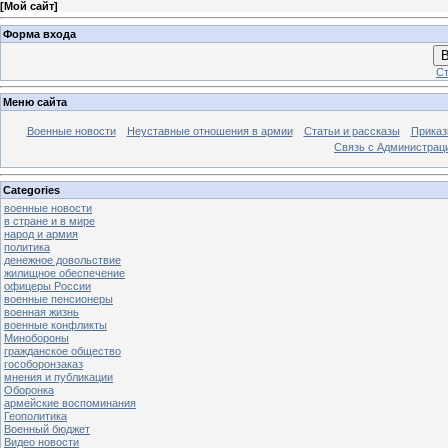
[
Мой сайт
]
Форма входа
В
Ст
Меню сайта
Военные новости
Неуставные отношения в армии
Статьи и рассказы
Приказ
Связь с Администрац
Categories
военные новости
в стране и в мире
народ и армия
политика
денежное довольствие
жилищное обеспечение
офицеры России
военные пенсионеры
военная жизнь
военные конфликты
Минобороны
гражданское общество
гособоронзаказ
мнения и публикации
Оборонка
армейские воспоминания
Геополитика
Военный бюджет
Видео новости