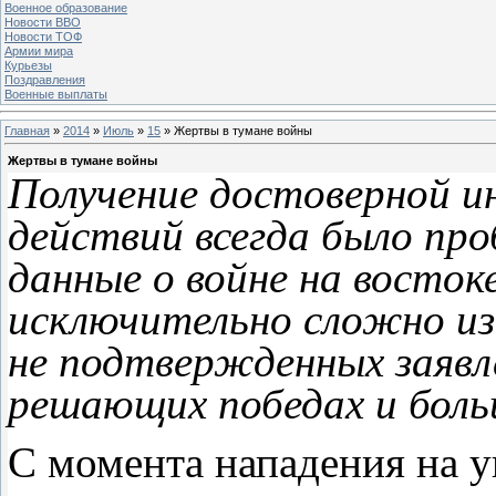
Военное образование
Новости ВВО
Новости ТОФ
Армии мира
Курьезы
Поздравления
Военные выплаты
Главная
»
2014
»
Июль
»
15
» Жертвы в тумане войны
Жертвы в тумане войны
Получение достоверной и
действий всегда было про
данные о войне на восто
исключительно сложно из
не подтвержденных заявле
решающих победах и бол
С момента нападения на 