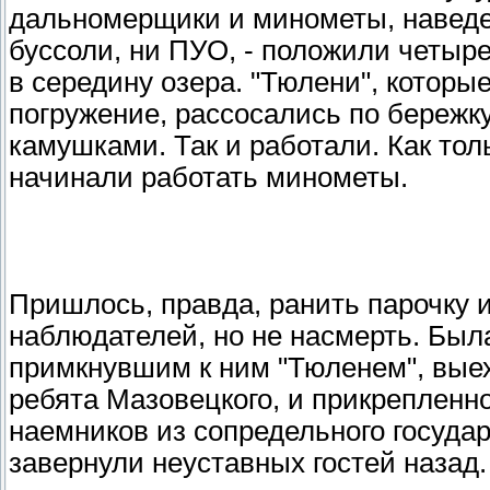
дальномерщики и минометы, наведе
буссоли, ни ПУО, - положили четы
в середину озера. "Тюлени", которы
погружение, рассосались по береж
камушками. Так и работали. Как тол
начинали работать минометы.
Пришлось, правда, ранить парочку
наблюдателей, но не насмерть. Был
примкнувшим к ним "Тюленем", выех
ребята Мазовецкого, и прикрепленно
наемников из сопредельного государ
завернули неуставных гостей назад.