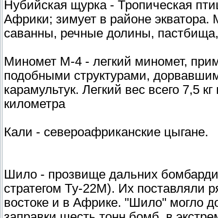
Нубийская щурка - Тропическая птиц
Африки; зимует в районе экватора.
саванны, речные долины, пастбища,
Миномет М-4 - легкий миномет, пр
подобными структурами, дорвавшим
карамультук. Легкий вес всего 7,5 к
километра
Кали - североафриканские цыгане.
Шило - прозвище дальних бомбардир
стратегом Ту-22М). Их поставляли
востоке и в Африке. "Шило" могло д
заправки шесть тонн бомб, в экстре