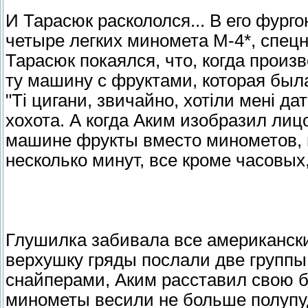
И Тарасюк раскололся... В его фург
четыре легких миномета М-4*, спецн
Тарасюк покаялся, что, когда произ
ту машину с фруктами, которая был
"Ті цигани, звичайно, хотіли мені д
хохота. А когда Аким изобразил лиц
машине фрукты вместо минометов, 
несколько минут, все кроме часовых
Глушилка забивала все американски
верхушку гряды послали две групп
снайперами, Аким расставил свою б
минометы весили не больше полупу