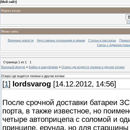
[
Мой сайт
]
Форма входа
В
Ст
Меню сайта
Военные новости
Неуставные отношения в армии
Статьи и рассказы
Приказ
Связь с Администрац
Страница
1
из
1
1
Военный форум
»
Байки в камуфляже
»
Озеро где водятся тюлени и другие котики
Озеро где водятся тюлени и другие котики
[
1
]
lordsvarog
[14.12.2012, 14:56]
После срочной доставки батареи ЗСУ
порта, в также известное, но поимен
четыре автоприцепа с соломой и од
принципе, ерунда, но для старшины